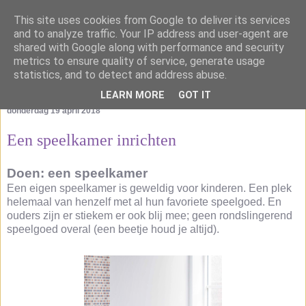
This site uses cookies from Google to deliver its services
and to analyze traffic. Your IP address and user-agent are
shared with Google along with performance and security
metrics to ensure quality of service, generate usage
statistics, and to detect and address abuse.
LEARN MORE
GOT IT
donderdag 19 april 2018
Een speelkamer inrichten
Doen: een speelkamer
Een eigen speelkamer is geweldig voor kinderen. Een plek
helemaal van henzelf met al hun favoriete speelgoed. En
ouders zijn er stiekem er ook blij mee; geen rondslingerend
speelgoed overal (een beetje houd je altijd).