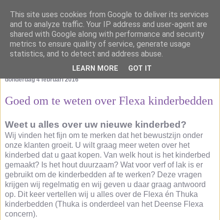
This site uses cookies from Google to deliver its services
and to analyze traffic. Your IP address and user-agent are
shared with Google along with performance and security
metrics to ensure quality of service, generate usage
statistics, and to detect and address abuse.
LEARN MORE
GOT IT
donderdag 4 februari 2016
Goed om te weten over Flexa kinderbedden
Weet u alles over uw nieuwe kinderbed?
Wij vinden het fijn om te merken dat het bewustzijn onder
onze klanten groeit. U wilt graag meer weten over het
kinderbed dat u gaat kopen. Van welk hout is het kinderbed
gemaakt? Is het hout duurzaam? Wat voor verf of lak is er
gebruikt om de kinderbedden af te werken? Deze vragen
krijgen wij regelmatig en wij geven u daar graag antwoord
op. Dit keer vertellen wij u alles over de Flexa én Thuka
kinderbedden (Thuka is onderdeel van het Deense Flexa
concern).