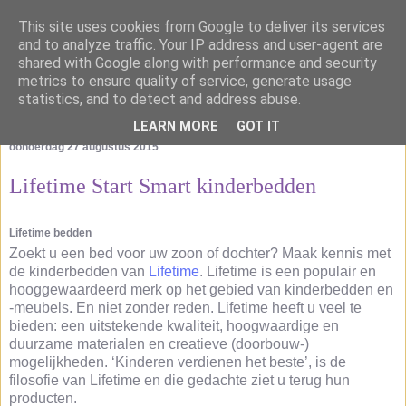
This site uses cookies from Google to deliver its services
and to analyze traffic. Your IP address and user-agent are
shared with Google along with performance and security
metrics to ensure quality of service, generate usage
statistics, and to detect and address abuse.
LEARN MORE
GOT IT
donderdag 27 augustus 2015
Lifetime Start Smart kinderbedden
Lifetime bedden
Zoekt u een bed voor uw zoon of dochter? Maak kennis met
de kinderbedden van
Lifetime
. Lifetime is een populair en
hooggewaardeerd merk op het gebied van kinderbedden en
-meubels. En niet zonder reden. Lifetime heeft u veel te
bieden: een uitstekende kwaliteit, hoogwaardige en
duurzame materialen en creatieve (doorbouw-)
mogelijkheden. ‘Kinderen verdienen het beste’, is de
filosofie van Lifetime en die gedachte ziet u terug hun
producten.