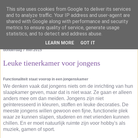
This site uses cookies from Google to deliver its services
and to analyze traffic. Your IP address and user-agent are
shared with Google along with performance and security
metrics to ensure quality of service, generate usage
statistics, and to detect and address abuse.
LEARN MORE
GOT IT
donderdag 7 mei 2015
Leuke tienerkamer voor jongens
Functionaliteit staat voorop in een jongenskamer
We denken vaak dat jongens niets om de inrichting van hun
slaapkamer geven, maar dat is niet waar. Ze gaan er alleen
anders mee om dan meiden. Jongens zijn niet
geïnteresseerd in kleuren, stoffen en leuke decoraties. De
meeste jongens willen gewoon een fijne, functionele plek
waar ze kunnen slapen, studeren en met vrienden kunnen
chillen. En er moet natuurlijk ruimte zijn voor hobby's als
muziek, gamen of sport.